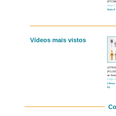
[PTC588
Diego C
Aula 8
Vídeos mais vistos
LETRA
[FLL1024
de Sina
Felipe 
Libras
01
Co