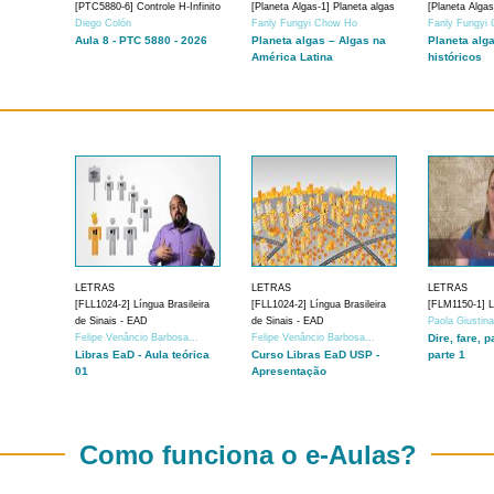
[PTC5880-6] Controle H-Infinito
[Planeta Algas-1] Planeta algas
[Planeta Algas
Diego Colón
Fanly Fungyi Chow Ho
Fanly Fungyi
Aula 8 - PTC 5880 - 2026
Planeta algas – Algas na
Planeta alg
América Latina
históricos
LETRAS
LETRAS
LETRAS
[FLL1024-2] Língua Brasileira
[FLL1024-2] Língua Brasileira
[FLM1150-1] Lí
de Sinais - EAD
de Sinais - EAD
Paola Giustin
Felipe Venâncio Barbosa...
Felipe Venâncio Barbosa...
Dire, fare, p
Libras EaD - Aula teórica
Curso Libras EaD USP -
parte 1
01
Apresentação
Como funciona o e-Aulas?