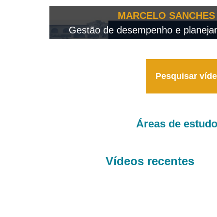
OTEO...
MARCELO SANCHES 
 - 2026
Gestão de desempenho e planejame
Pesquisar víd
Áreas de estud
Vídeos recentes