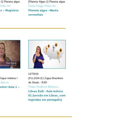
-1] Planeta algas
[Planeta Algas-1] Planeta algas
 Chow Ho
Fanly Fungyi Chow Ho
as – Registros
Planeta algas –Marés
vermelhas
LETRAS
ngua Italiana I
[FLL1024-2] Língua Brasileira
a Baccin
de Sinais - EAD
artire! Aula 1 –
Felipe Venâncio Barbosa...
Libras EaD - Aula teórica
01 (versão em Libras, com
legendas em português)