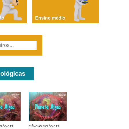
PAOLA GIUSTINA BACCIN
ire, fare, partire! Aula 1 – parte 1
ão
Ensino médio
iológicas
IOLÓGICAS
CIÊNCIAS BIOLÓGICAS