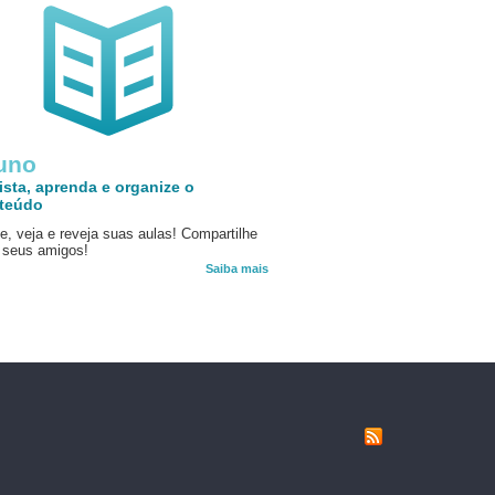
uno
ista, aprenda e organize o
teúdo
e, veja e reveja suas aulas! Compartilhe
seus amigos!
Saiba mais