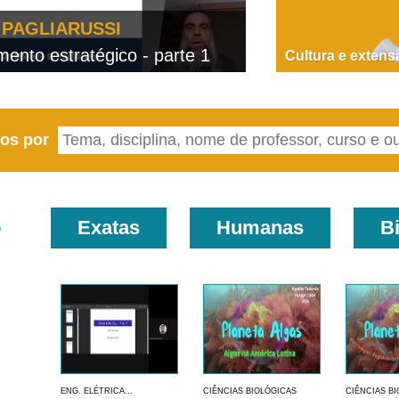
PAGLIARUSSI
nto estratégico - parte 1
D
Cultura e extens
eos por
o
Exatas
Humanas
B
ENG. ELÉTRICA...
CIÊNCIAS BIOLÓGICAS
CIÊNCIAS B