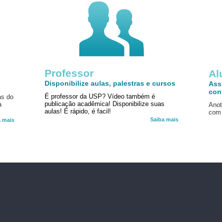
Professor
!
Al
Disponibilize aulas, palestras e cursos
Ass
con
É professor da USP? Vídeo também é
as do
publicação acadêmica! Disponibilize suas
a
Anot
aulas! É rápido, é facil!
com 
Saiba mais
a mais