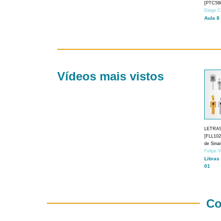
[PTC588
Diego C
Aula 8
Vídeos mais vistos
LETRA
[FLL1024
de Sina
Felipe 
Libras
01
Co