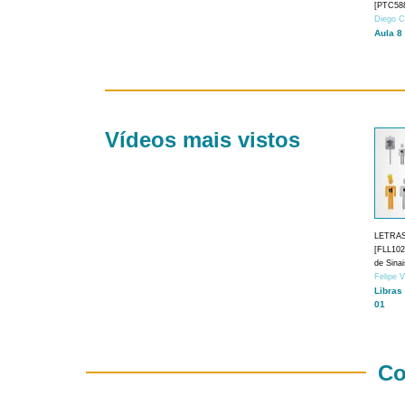
[PTC588
Diego C
Aula 8
Vídeos mais vistos
LETRA
[FLL1024
de Sina
Felipe 
Libras
01
Co