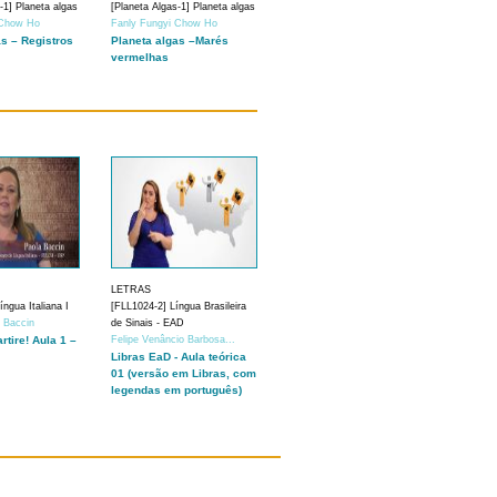
-1] Planeta algas
[Planeta Algas-1] Planeta algas
 Chow Ho
Fanly Fungyi Chow Ho
as – Registros
Planeta algas –Marés
vermelhas
LETRAS
ngua Italiana I
[FLL1024-2] Língua Brasileira
a Baccin
de Sinais - EAD
artire! Aula 1 –
Felipe Venâncio Barbosa...
Libras EaD - Aula teórica
01 (versão em Libras, com
legendas em português)