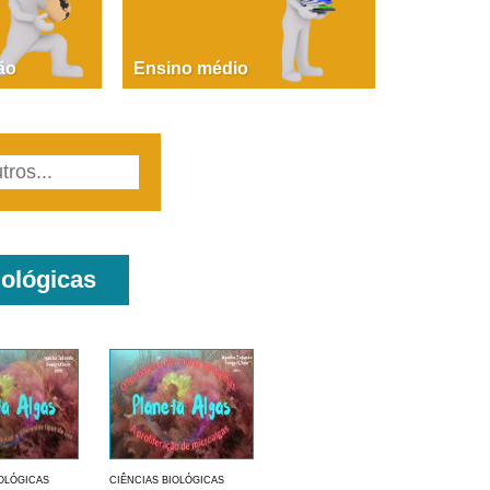
PAOLA GIUSTINA BACCIN
ire, fare, partire! Aula 1 – parte 1
ão
Ensino médio
iológicas
IOLÓGICAS
CIÊNCIAS BIOLÓGICAS