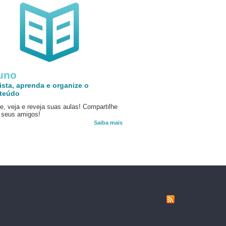
uno
ista, aprenda e organize o
teúdo
e, veja e reveja suas aulas! Compartilhe
seus amigos!
Saiba mais