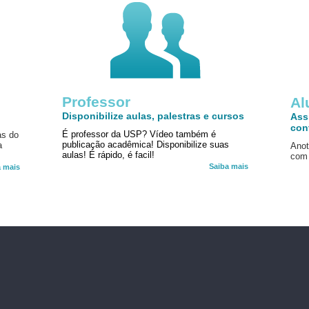
Professor
!
Al
Disponibilize aulas, palestras e cursos
Ass
con
É professor da USP? Vídeo também é
as do
publicação acadêmica! Disponibilize suas
a
Anot
aulas! É rápido, é facil!
com 
Saiba mais
a mais