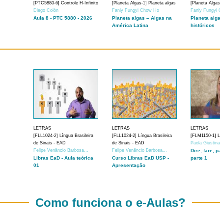
[PTC5880-6] Controle H-Infinito
[Planeta Algas-1] Planeta algas
[Planeta Algas
Diego Colón
Fanly Fungyi Chow Ho
Fanly Fungyi
Aula 8 - PTC 5880 - 2026
Planeta algas – Algas na
Planeta alg
América Latina
históricos
LETRAS
LETRAS
LETRAS
[FLL1024-2] Língua Brasileira
[FLL1024-2] Língua Brasileira
[FLM1150-1] Lí
de Sinais - EAD
de Sinais - EAD
Paola Giustin
Felipe Venâncio Barbosa...
Felipe Venâncio Barbosa...
Dire, fare, p
Libras EaD - Aula teórica
Curso Libras EaD USP -
parte 1
01
Apresentação
Como funciona o e-Aulas?