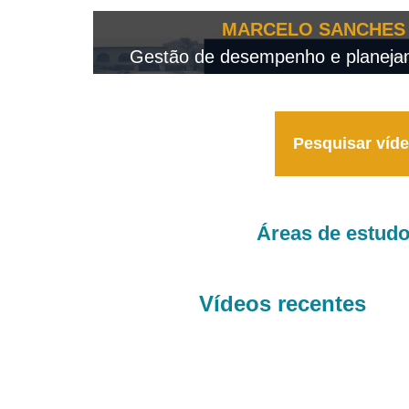
OTEO...
MARCELO SANCHES 
 - 2026
Gestão de desempenho e planejame
Pesquisar víd
Áreas de estud
Vídeos recentes