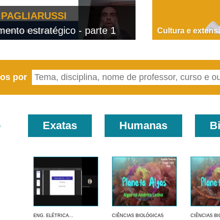
PAGLIARUSSI
nto estratégico - parte 1
D
Cultura e extens
eos por
o
Exatas
Humanas
B
ENG. ELÉTRICA...
CIÊNCIAS BIOLÓGICAS
CIÊNCIAS B