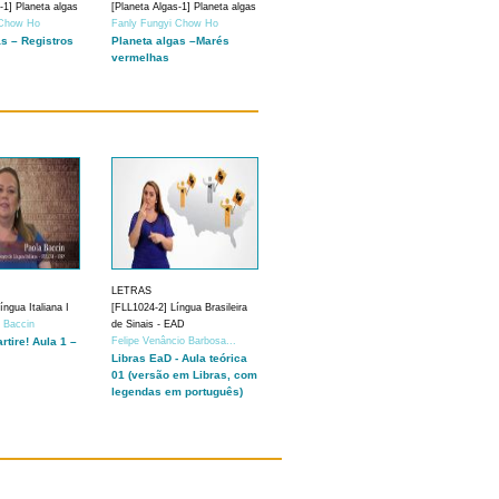
-1] Planeta algas
[Planeta Algas-1] Planeta algas
 Chow Ho
Fanly Fungyi Chow Ho
as – Registros
Planeta algas –Marés
vermelhas
LETRAS
ngua Italiana I
[FLL1024-2] Língua Brasileira
a Baccin
de Sinais - EAD
artire! Aula 1 –
Felipe Venâncio Barbosa...
Libras EaD - Aula teórica
01 (versão em Libras, com
legendas em português)