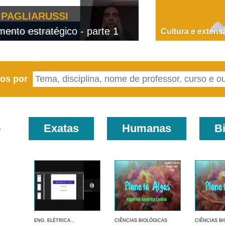
PAGLIARUSSI
nto estratégico - parte 1
D
Cultura e extens
eos por
o
Exatas
Humanas
B
ENG. ELÉTRICA...
CIÊNCIAS BIOLÓGICAS
CIÊNCIAS B