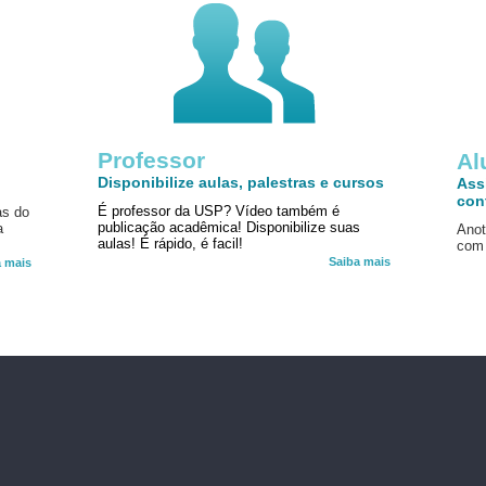
Professor
!
Al
Disponibilize aulas, palestras e cursos
Ass
con
É professor da USP? Vídeo também é
as do
publicação acadêmica! Disponibilize suas
a
Anot
aulas! É rápido, é facil!
com 
Saiba mais
a mais