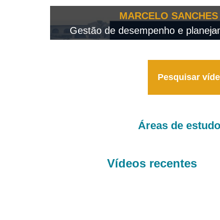
OTEO...
MARCELO SANCHES 
 - 2026
Gestão de desempenho e planejame
Pesquisar víd
Áreas de estud
Vídeos recentes