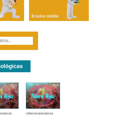
PAOLA GIUSTINA BACCIN
ire, fare, partire! Aula 1 – parte 1
ão
Ensino médio
iológicas
IOLÓGICAS
CIÊNCIAS BIOLÓGICAS