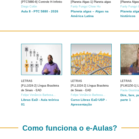
[PTC5880-6] Controle H-Infinito
[Planeta Algas-1] Planeta algas
[Planeta Algas
Diego Colón
Fanly Fungyi Chow Ho
Fanly Fungyi
Aula 8 - PTC 5880 - 2026
Planeta algas – Algas na
Planeta alg
América Latina
históricos
LETRAS
LETRAS
LETRAS
[FLL1024-2] Língua Brasileira
[FLL1024-2] Língua Brasileira
[FLM1150-1] Lí
de Sinais - EAD
de Sinais - EAD
Paola Giustin
Felipe Venâncio Barbosa...
Felipe Venâncio Barbosa...
Dire, fare, p
Libras EaD - Aula teórica
Curso Libras EaD USP -
parte 1
01
Apresentação
Como funciona o e-Aulas?