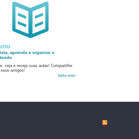
uno
ista, aprenda e organize o
teúdo
e, veja e reveja suas aulas! Compartilhe
seus amigos!
Saiba mais