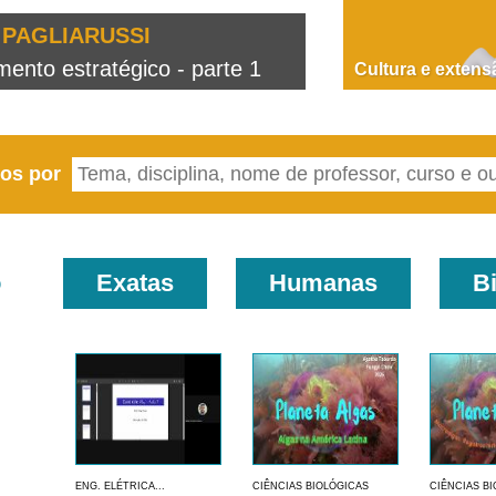
PAGLIARUSSI
nto estratégico - parte 1
D
Cultura e extens
eos por
o
Exatas
Humanas
B
ENG. ELÉTRICA...
CIÊNCIAS BIOLÓGICAS
CIÊNCIAS B