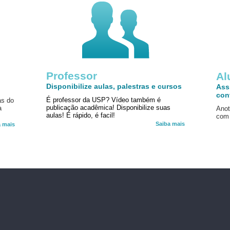
Professor
!
Al
Disponibilize aulas, palestras e cursos
Ass
con
É professor da USP? Vídeo também é
as do
publicação acadêmica! Disponibilize suas
a
Anot
aulas! É rápido, é facil!
com 
Saiba mais
a mais