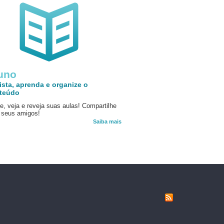
uno
ista, aprenda e organize o
teúdo
e, veja e reveja suas aulas! Compartilhe
seus amigos!
Saiba mais