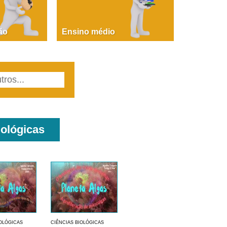
PAOLA GIUSTINA BACCIN
ire, fare, partire! Aula 1 – parte 1
ão
Ensino médio
iológicas
IOLÓGICAS
CIÊNCIAS BIOLÓGICAS