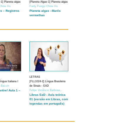
-1] Planeta algas
[Planeta Algas-1] Planeta algas
 Chow Ho
Fanly Fungyi Chow Ho
as – Registros
Planeta algas –Marés
vermelhas
LETRAS
ngua Italiana I
[FLL1024-2] Língua Brasileira
a Baccin
de Sinais - EAD
artire! Aula 1 –
Felipe Venâncio Barbosa...
Libras EaD - Aula teórica
01 (versão em Libras, com
legendas em português)