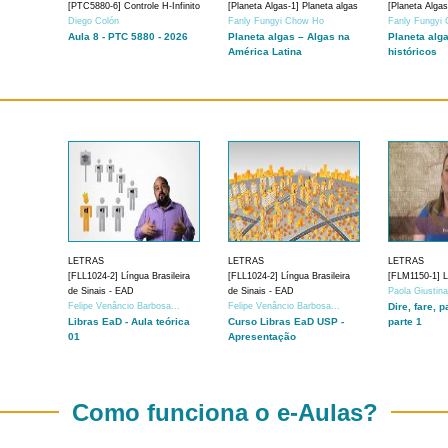
[PTC5880-6] Controle H-Infinito
[Planeta Algas-1] Planeta algas
[Planeta Algas
Diego Colón
Fanly Fungyi Chow Ho
Fanly Fungyi
Aula 8 - PTC 5880 - 2026
Planeta algas – Algas na
Planeta alg
América Latina
históricos
LETRAS
LETRAS
LETRAS
[FLL1024-2] Língua Brasileira
[FLL1024-2] Língua Brasileira
[FLM1150-1] Lí
de Sinais - EAD
de Sinais - EAD
Paola Giustin
Felipe Venâncio Barbosa...
Felipe Venâncio Barbosa...
Dire, fare, p
Libras EaD - Aula teórica
Curso Libras EaD USP -
parte 1
01
Apresentação
Como funciona o e-Aulas?