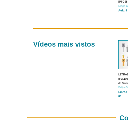
[PTC588
Diego C
Aula 8
Vídeos mais vistos
LETRA
[FLL1024
de Sina
Felipe 
Libras
01
Co