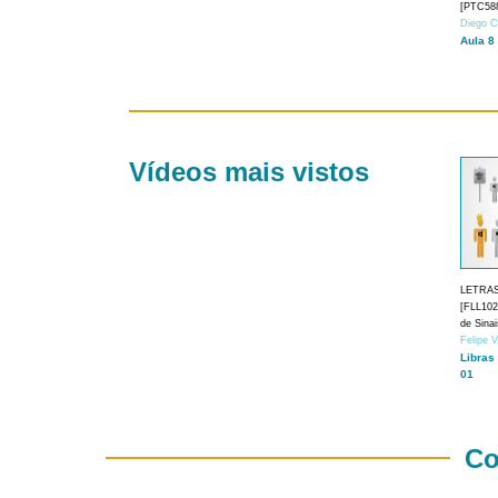
[PTC588
Diego C
Aula 8
Vídeos mais vistos
LETRA
[FLL1024
de Sina
Felipe 
Libras
01
Co