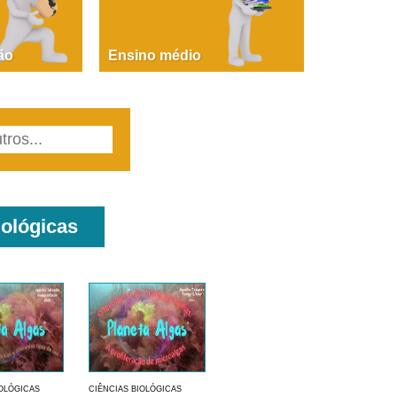
PAOLA GIUSTINA BACCIN
ire, fare, partire! Aula 1 – parte 1
ão
Ensino médio
iológicas
IOLÓGICAS
CIÊNCIAS BIOLÓGICAS