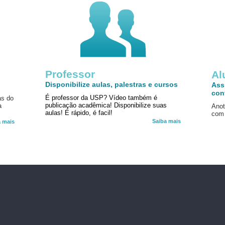
Professor
!
Al
Disponibilize aulas, palestras e cursos
Ass
con
É professor da USP? Vídeo também é
as do
publicação acadêmica! Disponibilize suas
a
Anot
aulas! É rápido, é facil!
com 
Saiba mais
a mais