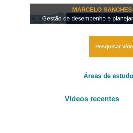
OTEO...
MARCELO SANCHES 
 - 2026
Gestão de desempenho e planejame
Pesquisar víd
Áreas de estud
Vídeos recentes