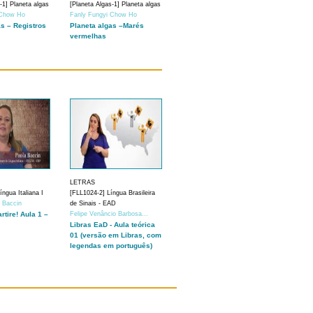
-1] Planeta algas
[Planeta Algas-1] Planeta algas
 Chow Ho
Fanly Fungyi Chow Ho
as – Registros
Planeta algas –Marés
vermelhas
LETRAS
ngua Italiana I
[FLL1024-2] Língua Brasileira
a Baccin
de Sinais - EAD
artire! Aula 1 –
Felipe Venâncio Barbosa...
Libras EaD - Aula teórica
01 (versão em Libras, com
legendas em português)