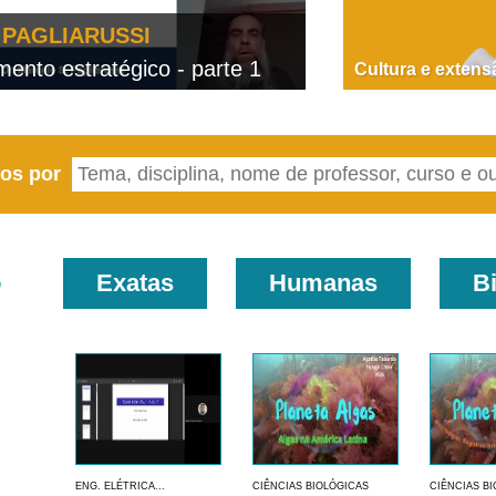
PAGLIARUSSI
nto estratégico - parte 1
D
Cultura e extens
eos por
o
Exatas
Humanas
B
ENG. ELÉTRICA...
CIÊNCIAS BIOLÓGICAS
CIÊNCIAS B