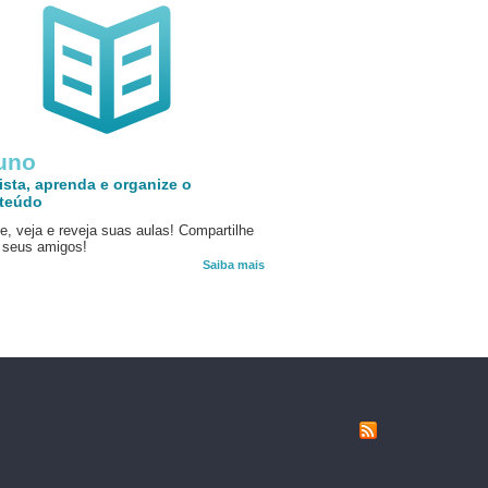
uno
ista, aprenda e organize o
teúdo
e, veja e reveja suas aulas! Compartilhe
seus amigos!
Saiba mais