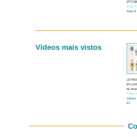
[PTC588
Diego C
Aula 8
Vídeos mais vistos
LETRA
[FLL1024
de Sina
Felipe 
Libras
01
Co