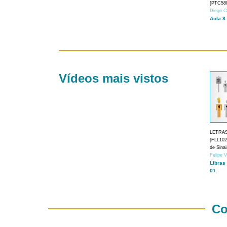
[PTC588
Diego C
Aula 8
Vídeos mais vistos
LETRA
[FLL1024
de Sina
Felipe 
Libras
01
Co