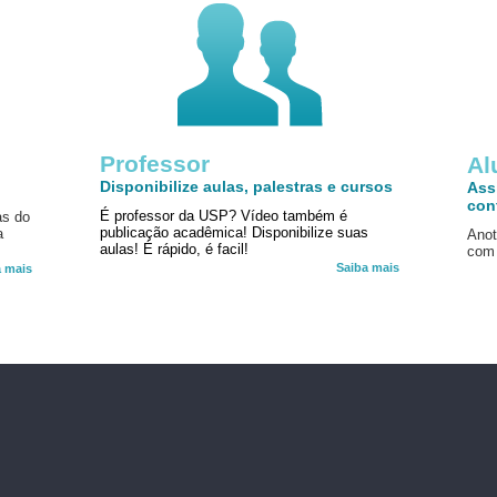
Professor
!
Al
Disponibilize aulas, palestras e cursos
Ass
con
É professor da USP? Vídeo também é
as do
publicação acadêmica! Disponibilize suas
a
Anot
aulas! É rápido, é facil!
com 
Saiba mais
a mais