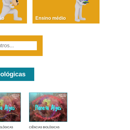
PAOLA GIUSTINA BACCIN
ire, fare, partire! Aula 1 – parte 1
ão
Ensino médio
iológicas
IOLÓGICAS
CIÊNCIAS BIOLÓGICAS