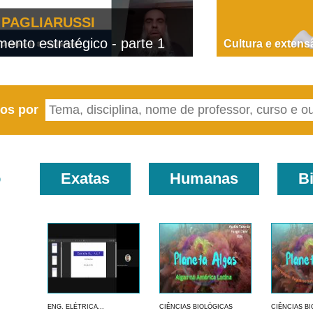
PAGLIARUSSI
nto estratégico - parte 1
D
Cultura e extens
eos por
o
Exatas
Humanas
B
ENG. ELÉTRICA...
CIÊNCIAS BIOLÓGICAS
CIÊNCIAS B