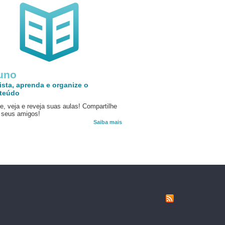
uno
ista, aprenda e organize o
teúdo
e, veja e reveja suas aulas! Compartilhe
seus amigos!
Saiba mais