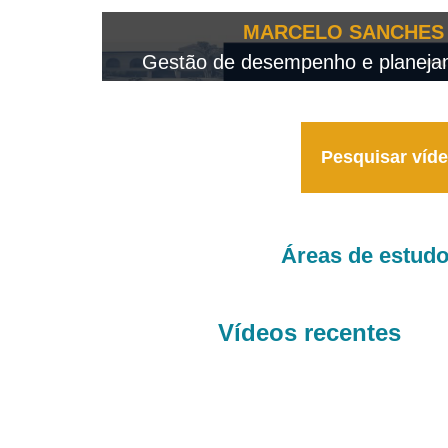
OTEO...
MARCELO SANCHES 
 - 2026
Gestão de desempenho e planejame
Pesquisar víd
Áreas de estud
Vídeos recentes