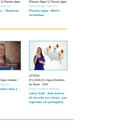
-1] Planeta algas
[Planeta Algas-1] Planeta algas
 Chow Ho
Fanly Fungyi Chow Ho
as – Registros
Planeta algas –Marés
vermelhas
LETRAS
ngua Italiana I
[FLL1024-2] Língua Brasileira
a Baccin
de Sinais - EAD
artire! Aula 1 –
Felipe Venâncio Barbosa...
Libras EaD - Aula teórica
01 (versão em Libras, com
legendas em português)