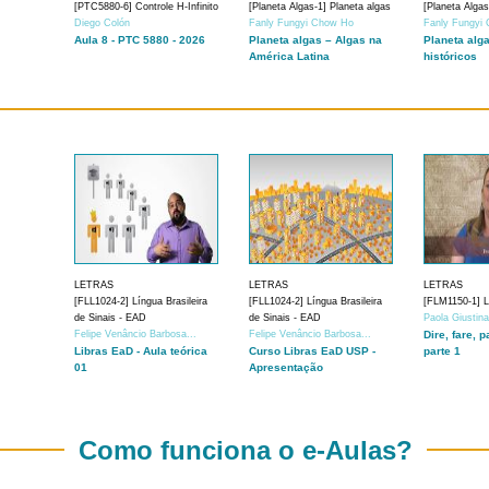
[PTC5880-6] Controle H-Infinito
[Planeta Algas-1] Planeta algas
[Planeta Algas
Diego Colón
Fanly Fungyi Chow Ho
Fanly Fungyi
Aula 8 - PTC 5880 - 2026
Planeta algas – Algas na
Planeta alg
América Latina
históricos
LETRAS
LETRAS
LETRAS
[FLL1024-2] Língua Brasileira
[FLL1024-2] Língua Brasileira
[FLM1150-1] Lí
de Sinais - EAD
de Sinais - EAD
Paola Giustin
Felipe Venâncio Barbosa...
Felipe Venâncio Barbosa...
Dire, fare, p
Libras EaD - Aula teórica
Curso Libras EaD USP -
parte 1
01
Apresentação
Como funciona o e-Aulas?