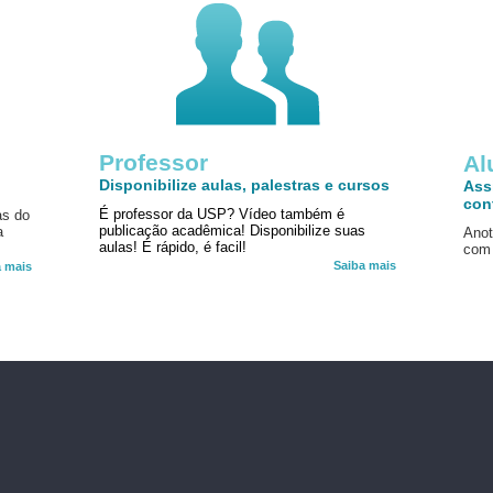
Professor
!
Al
Disponibilize aulas, palestras e cursos
Ass
con
É professor da USP? Vídeo também é
as do
publicação acadêmica! Disponibilize suas
a
Anot
aulas! É rápido, é facil!
com 
Saiba mais
a mais