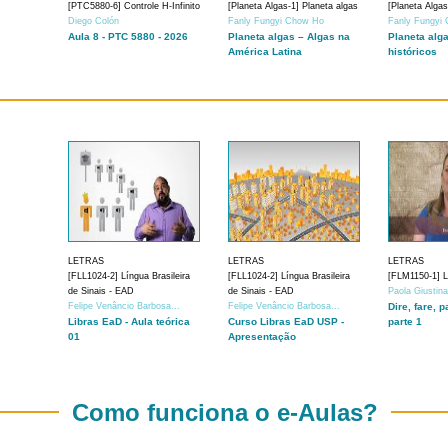
[PTC5880-6] Controle H-Infinito
[Planeta Algas-1] Planeta algas
[Planeta Algas
Diego Colón
Fanly Fungyi Chow Ho
Fanly Fungyi
Aula 8 - PTC 5880 - 2026
Planeta algas – Algas na
Planeta alg
América Latina
históricos
LETRAS
LETRAS
LETRAS
[FLL1024-2] Língua Brasileira
[FLL1024-2] Língua Brasileira
[FLM1150-1] Lí
de Sinais - EAD
de Sinais - EAD
Paola Giustin
Felipe Venâncio Barbosa...
Felipe Venâncio Barbosa...
Dire, fare, p
Libras EaD - Aula teórica
Curso Libras EaD USP -
parte 1
01
Apresentação
Como funciona o e-Aulas?