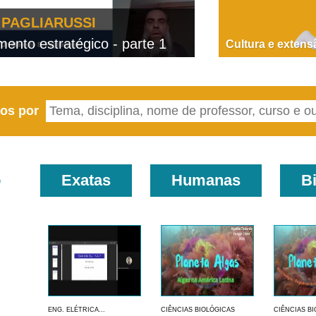
PAGLIARUSSI
nto estratégico - parte 1
D
Cultura e extens
eos por
o
Exatas
Humanas
B
ENG. ELÉTRICA...
CIÊNCIAS BIOLÓGICAS
CIÊNCIAS B