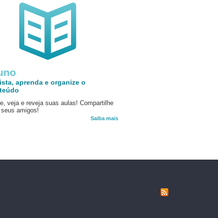
uno
ista, aprenda e organize o
teúdo
e, veja e reveja suas aulas! Compartilhe
seus amigos!
Saiba mais