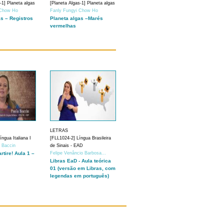
-1] Planeta algas
[Planeta Algas-1] Planeta algas
 Chow Ho
Fanly Fungyi Chow Ho
as – Registros
Planeta algas –Marés
vermelhas
LETRAS
ngua Italiana I
[FLL1024-2] Língua Brasileira
a Baccin
de Sinais - EAD
artire! Aula 1 –
Felipe Venâncio Barbosa...
Libras EaD - Aula teórica
01 (versão em Libras, com
legendas em português)