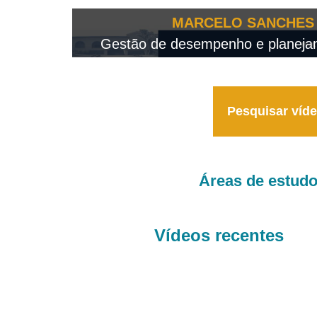
OTEO...
MARCELO SANCHES 
 - 2026
Gestão de desempenho e planejame
Pesquisar víd
Áreas de estud
Vídeos recentes