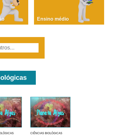
PAOLA GIUSTINA BACCIN
ire, fare, partire! Aula 1 – parte 1
ão
Ensino médio
iológicas
IOLÓGICAS
CIÊNCIAS BIOLÓGICAS