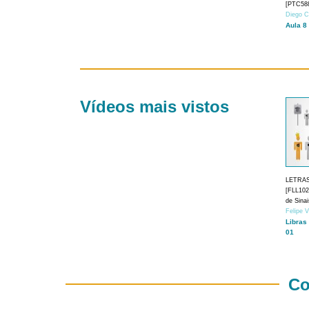
[PTC588
Diego C
Aula 8
Vídeos mais vistos
LETRA
[FLL1024
de Sina
Felipe 
Libras
01
Co