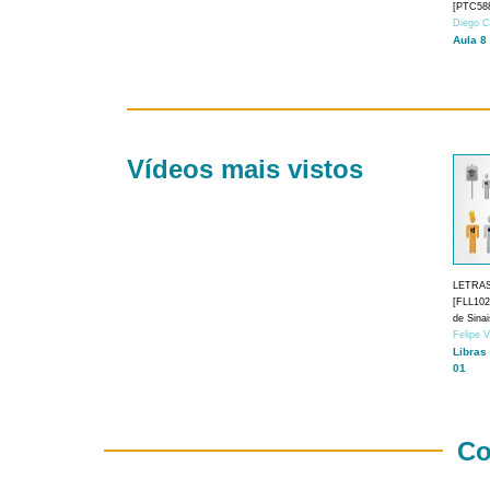
[PTC588
Diego C
Aula 8
Vídeos mais vistos
LETRA
[FLL1024
de Sina
Felipe 
Libras
01
Co