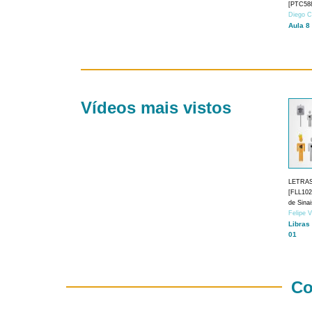
[PTC588
Diego C
Aula 8
Vídeos mais vistos
LETRA
[FLL1024
de Sina
Felipe 
Libras
01
Co