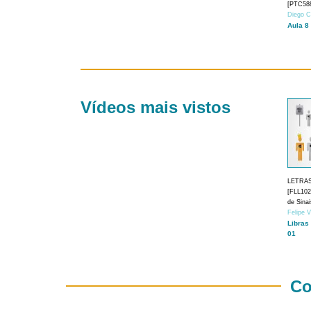
[PTC588
Diego C
Aula 8
Vídeos mais vistos
LETRA
[FLL1024
de Sina
Felipe 
Libras
01
Co