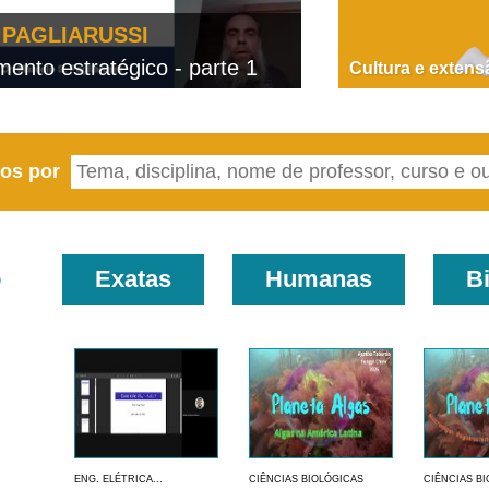
PAGLIARUSSI
nto estratégico - parte 1
D
Cultura e extens
eos por
o
Exatas
Humanas
B
ENG. ELÉTRICA...
CIÊNCIAS BIOLÓGICAS
CIÊNCIAS B