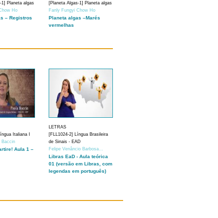
-1] Planeta algas
[Planeta Algas-1] Planeta algas
 Chow Ho
Fanly Fungyi Chow Ho
as – Registros
Planeta algas –Marés
vermelhas
LETRAS
ngua Italiana I
[FLL1024-2] Língua Brasileira
a Baccin
de Sinais - EAD
artire! Aula 1 –
Felipe Venâncio Barbosa...
Libras EaD - Aula teórica
01 (versão em Libras, com
legendas em português)