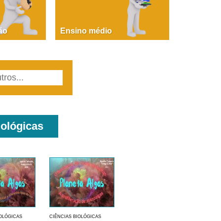
PAOLA GIUSTINA BACCIN
ire, fare, partire! Aula 1 – parte 1
ão
Ensino médio
iológicas
IOLÓGICAS
CIÊNCIAS BIOLÓGICAS