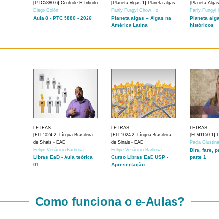
[PTC5880-6] Controle H-Infinito
[Planeta Algas-1] Planeta algas
[Planeta Algas
Diego Colón
Fanly Fungyi Chow Ho
Fanly Fungyi
Aula 8 - PTC 5880 - 2026
Planeta algas – Algas na
Planeta alg
América Latina
históricos
LETRAS
LETRAS
LETRAS
[FLL1024-2] Língua Brasileira
[FLL1024-2] Língua Brasileira
[FLM1150-1] Lí
de Sinais - EAD
de Sinais - EAD
Paola Giustin
Felipe Venâncio Barbosa...
Felipe Venâncio Barbosa...
Dire, fare, p
Libras EaD - Aula teórica
Curso Libras EaD USP -
parte 1
01
Apresentação
Como funciona o e-Aulas?