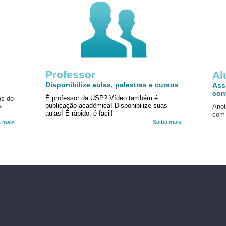
Professor
!
Al
Disponibilize aulas, palestras e cursos
Ass
con
É professor da USP? Vídeo também é
as do
publicação acadêmica! Disponibilize suas
a
Anot
aulas! É rápido, é facil!
com 
Saiba mais
a mais