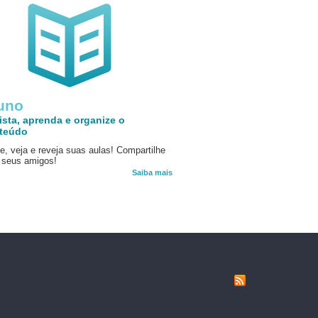
uno
ista, aprenda e organize o
teúdo
e, veja e reveja suas aulas! Compartilhe
seus amigos!
Saiba mais