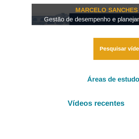
OTEO...
MARCELO SANCHES 
 - 2026
Gestão de desempenho e planejame
Pesquisar víd
Áreas de estud
Vídeos recentes