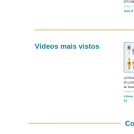
[PTC588
Diego C
Aula 8
Vídeos mais vistos
LETRA
[FLL1024
de Sina
Felipe 
Libras
01
Co