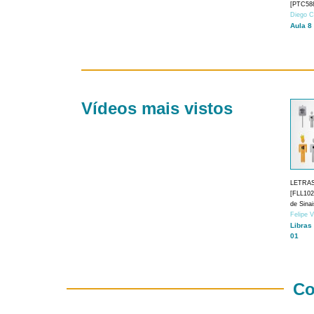
[PTC588
Diego C
Aula 8
Vídeos mais vistos
LETRA
[FLL1024
de Sina
Felipe 
Libras
01
Co