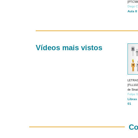
[PTC588
Diego C
Aula 8
Vídeos mais vistos
LETRA
[FLL1024
de Sina
Felipe 
Libras
01
Co