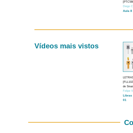
[PTC588
Diego C
Aula 8
Vídeos mais vistos
LETRA
[FLL1024
de Sina
Felipe 
Libras
01
Co