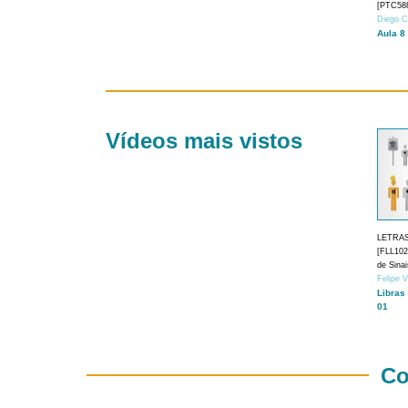
[PTC588
Diego C
Aula 8
Vídeos mais vistos
LETRA
[FLL1024
de Sina
Felipe 
Libras
01
Co