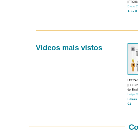
[PTC588
Diego C
Aula 8
Vídeos mais vistos
LETRA
[FLL1024
de Sina
Felipe 
Libras
01
Co