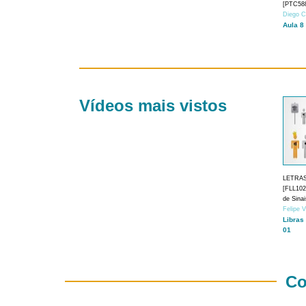
[PTC588
Diego C
Aula 8
Vídeos mais vistos
LETRA
[FLL1024
de Sina
Felipe 
Libras
01
Co