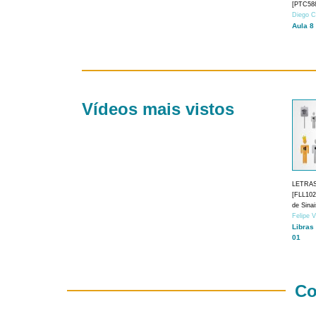
[PTC588
Diego C
Aula 8
Vídeos mais vistos
LETRA
[FLL1024
de Sina
Felipe 
Libras
01
Co