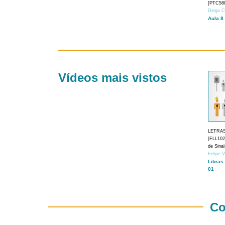
[PTC588
Diego C
Aula 8
Vídeos mais vistos
LETRA
[FLL1024
de Sina
Felipe 
Libras
01
Co