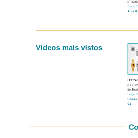
[PTC588
Diego C
Aula 8
Vídeos mais vistos
LETRA
[FLL1024
de Sina
Felipe 
Libras
01
Co