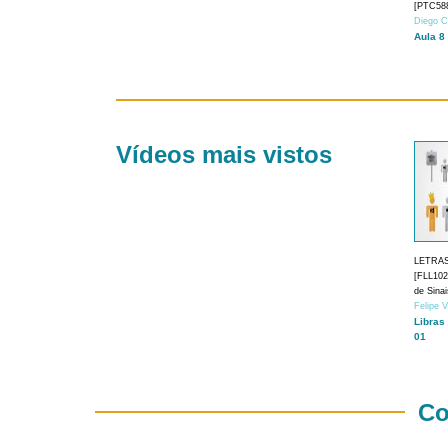
[PTC588
Diego C
Aula 8
Vídeos mais vistos
LETRA
[FLL1024
de Sina
Felipe 
Libras
01
Co