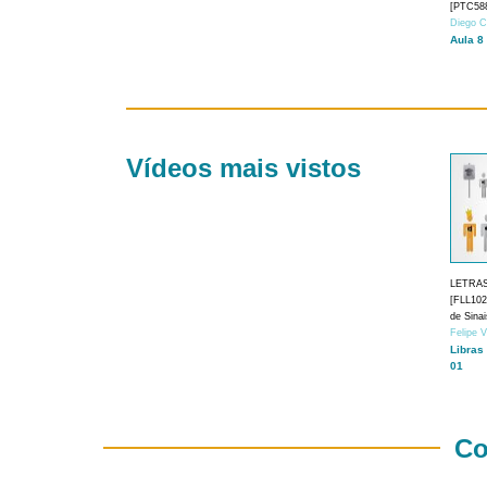
[PTC588
Diego C
Aula 8
Vídeos mais vistos
LETRA
[FLL1024
de Sina
Felipe 
Libras
01
Co