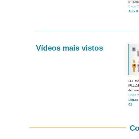
[PTC588
Diego C
Aula 8
Vídeos mais vistos
LETRA
[FLL1024
de Sina
Felipe 
Libras
01
Co