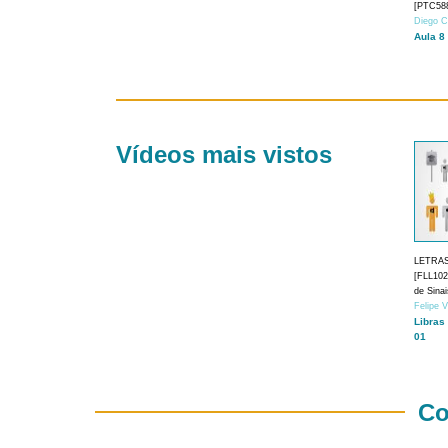
[PTC588
Diego C
Aula 8
Vídeos mais vistos
LETRA
[FLL1024
de Sina
Felipe 
Libras
01
Co