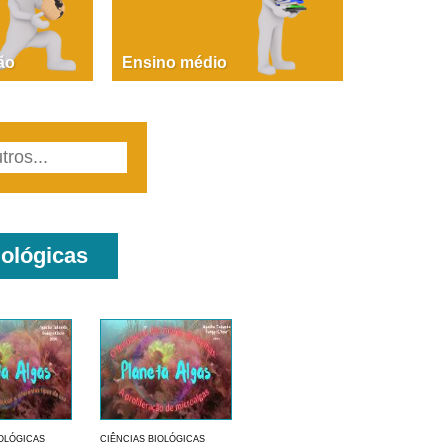
PAOLA GIUSTINA BACCIN
ire, fare, partire! Aula 1 – parte 1
ão
Ensino médio
iológicas
IOLÓGICAS
CIÊNCIAS BIOLÓGICAS