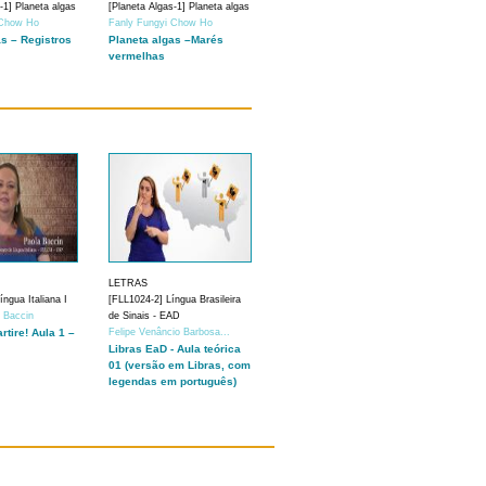
-1] Planeta algas
[Planeta Algas-1] Planeta algas
 Chow Ho
Fanly Fungyi Chow Ho
as – Registros
Planeta algas –Marés
vermelhas
LETRAS
ngua Italiana I
[FLL1024-2] Língua Brasileira
a Baccin
de Sinais - EAD
artire! Aula 1 –
Felipe Venâncio Barbosa...
Libras EaD - Aula teórica
01 (versão em Libras, com
legendas em português)