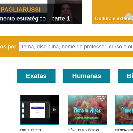
PAGLIARUSSI
nto estratégico - parte 1
D
Cultura e extens
eos por
o
Exatas
Humanas
B
ENG. ELÉTRICA...
CIÊNCIAS BIOLÓGICAS
CIÊNCIAS B