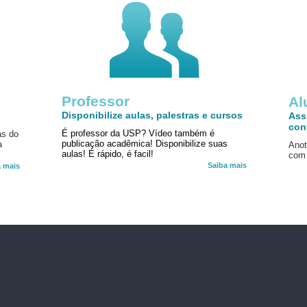
Professor
!
Al
Disponibilize aulas, palestras e cursos
Ass
con
É professor da USP? Vídeo também é
as do
publicação acadêmica! Disponibilize suas
a
Anot
aulas! É rápido, é facil!
com 
Saiba mais
a mais