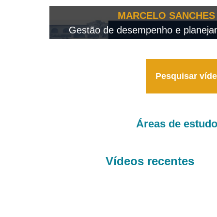
OTEO...
MARCELO SANCHES 
 - 2026
Gestão de desempenho e planejame
Pesquisar víd
Áreas de estud
Vídeos recentes