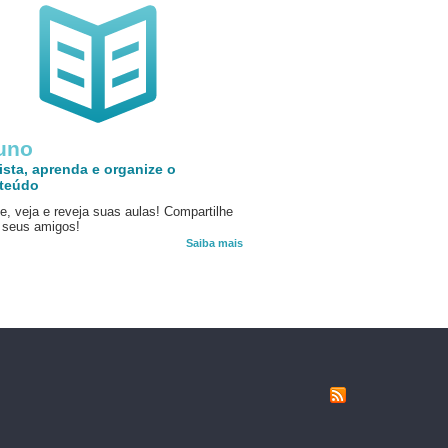
uno
ista, aprenda e organize o
teúdo
e, veja e reveja suas aulas! Compartilhe
seus amigos!
Saiba mais