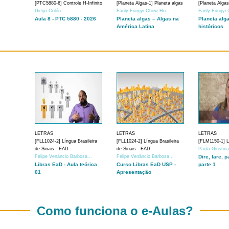
[PTC5880-6] Controle H-Infinito
[Planeta Algas-1] Planeta algas
[Planeta Algas
Diego Colón
Fanly Fungyi Chow Ho
Fanly Fungyi
Aula 8 - PTC 5880 - 2026
Planeta algas – Algas na
Planeta alg
América Latina
históricos
LETRAS
LETRAS
LETRAS
[FLL1024-2] Língua Brasileira
[FLL1024-2] Língua Brasileira
[FLM1150-1] Lí
de Sinais - EAD
de Sinais - EAD
Paola Giustin
Felipe Venâncio Barbosa...
Felipe Venâncio Barbosa...
Dire, fare, p
Libras EaD - Aula teórica
Curso Libras EaD USP -
parte 1
01
Apresentação
Como funciona o e-Aulas?