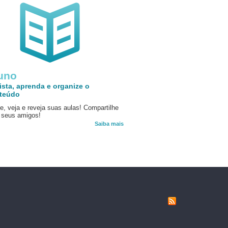
uno
ista, aprenda e organize o
teúdo
e, veja e reveja suas aulas! Compartilhe
seus amigos!
Saiba mais