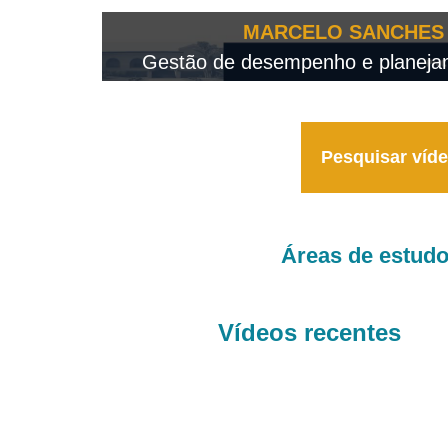
OTEO...
MARCELO SANCHES 
 - 2026
Gestão de desempenho e planejame
Pesquisar víd
Áreas de estud
Vídeos recentes