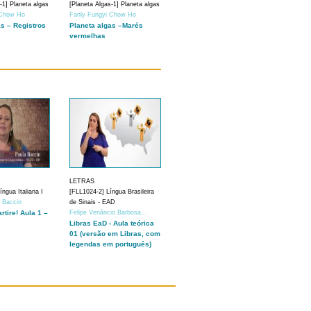
-1] Planeta algas
[Planeta Algas-1] Planeta algas
 Chow Ho
Fanly Fungyi Chow Ho
as – Registros
Planeta algas –Marés
vermelhas
LETRAS
ngua Italiana I
[FLL1024-2] Língua Brasileira
a Baccin
de Sinais - EAD
artire! Aula 1 –
Felipe Venâncio Barbosa...
Libras EaD - Aula teórica
01 (versão em Libras, com
legendas em português)