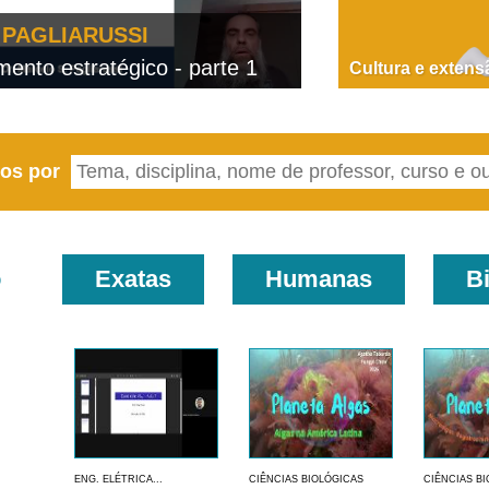
PAGLIARUSSI
nto estratégico - parte 1
D
Cultura e extens
eos por
o
Exatas
Humanas
B
ENG. ELÉTRICA...
CIÊNCIAS BIOLÓGICAS
CIÊNCIAS B