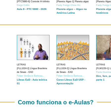
[PTC5880-6] Controle H-Infinito
[Planeta Algas-1] Planeta algas
[Planeta Algas
Diego Colón
Fanly Fungyi Chow Ho
Fanly Fungyi
Aula 8 - PTC 5880 - 2026
Planeta algas – Algas na
Planeta alg
América Latina
históricos
LETRAS
LETRAS
LETRAS
[FLL1024-2] Língua Brasileira
[FLL1024-2] Língua Brasileira
[FLM1150-1] Lí
de Sinais - EAD
de Sinais - EAD
Paola Giustin
Felipe Venâncio Barbosa...
Felipe Venâncio Barbosa...
Dire, fare, p
Libras EaD - Aula teórica
Curso Libras EaD USP -
parte 1
01
Apresentação
Como funciona o e-Aulas?