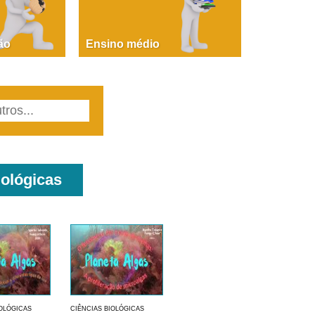
PAOLA GIUSTINA BACCIN
ire, fare, partire! Aula 1 – parte 1
ão
Ensino médio
iológicas
IOLÓGICAS
CIÊNCIAS BIOLÓGICAS