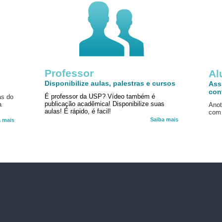
Professor
!
Al
Disponibilize aulas, palestras e cursos
Ass
con
É professor da USP? Vídeo também é
as do
publicação acadêmica! Disponibilize suas
a
Anot
aulas! É rápido, é facil!
com 
Saiba mais
a mais