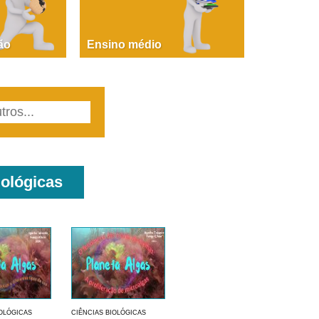
PAOLA GIUSTINA BACCIN
ire, fare, partire! Aula 1 – parte 1
ão
Ensino médio
iológicas
IOLÓGICAS
CIÊNCIAS BIOLÓGICAS