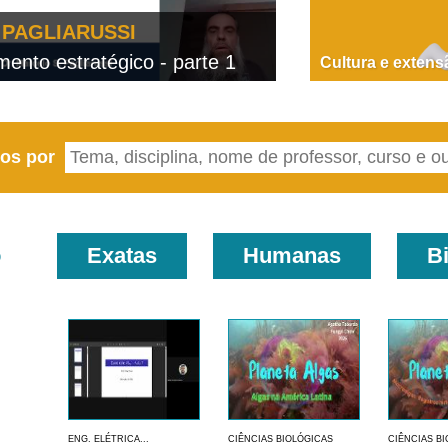
PAGLIARUSSI
nto estratégico - parte 1
D
Cultura e extens
eos por
o
Exatas
Humanas
B
ENG. ELÉTRICA...
CIÊNCIAS BIOLÓGICAS
CIÊNCIAS B