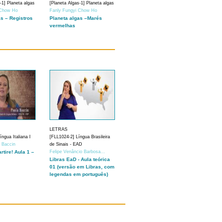
-1] Planeta algas
[Planeta Algas-1] Planeta algas
 Chow Ho
Fanly Fungyi Chow Ho
as – Registros
Planeta algas –Marés
vermelhas
LETRAS
ngua Italiana I
[FLL1024-2] Língua Brasileira
a Baccin
de Sinais - EAD
artire! Aula 1 –
Felipe Venâncio Barbosa...
Libras EaD - Aula teórica
01 (versão em Libras, com
legendas em português)