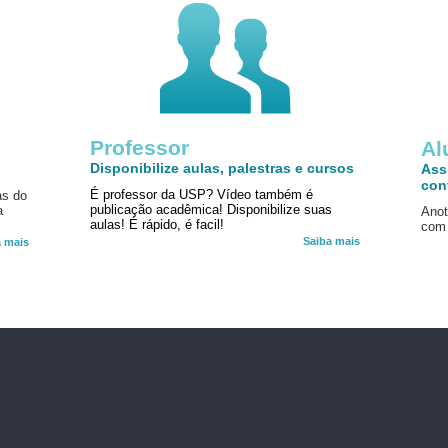
Professor
!
Al
Disponibilize aulas, palestras e cursos
Ass
con
É professor da USP? Vídeo também é
as do
publicação acadêmica! Disponibilize suas
a
Anot
aulas! É rápido, é facil!
com 
Saiba mais
a mais