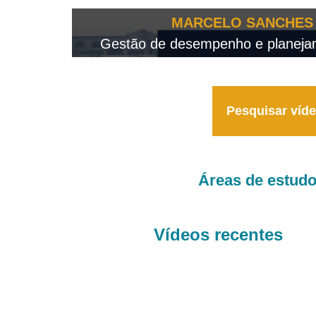
OTEO...
MARCELO SANCHES 
 - 2026
Gestão de desempenho e planejame
Pesquisar víd
Áreas de estud
Vídeos recentes