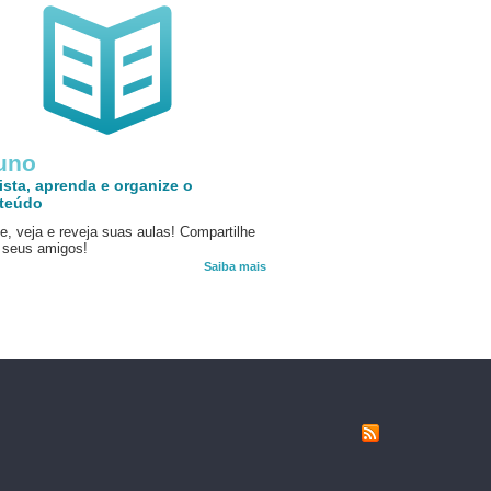
uno
ista, aprenda e organize o
teúdo
e, veja e reveja suas aulas! Compartilhe
seus amigos!
Saiba mais