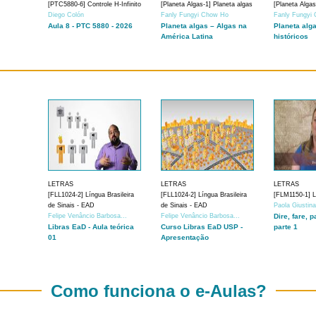
[PTC5880-6] Controle H-Infinito
[Planeta Algas-1] Planeta algas
[Planeta Algas
Diego Colón
Fanly Fungyi Chow Ho
Fanly Fungyi
Aula 8 - PTC 5880 - 2026
Planeta algas – Algas na
Planeta alg
América Latina
históricos
LETRAS
LETRAS
LETRAS
[FLL1024-2] Língua Brasileira
[FLL1024-2] Língua Brasileira
[FLM1150-1] Lí
de Sinais - EAD
de Sinais - EAD
Paola Giustin
Felipe Venâncio Barbosa...
Felipe Venâncio Barbosa...
Dire, fare, p
Libras EaD - Aula teórica
Curso Libras EaD USP -
parte 1
01
Apresentação
Como funciona o e-Aulas?