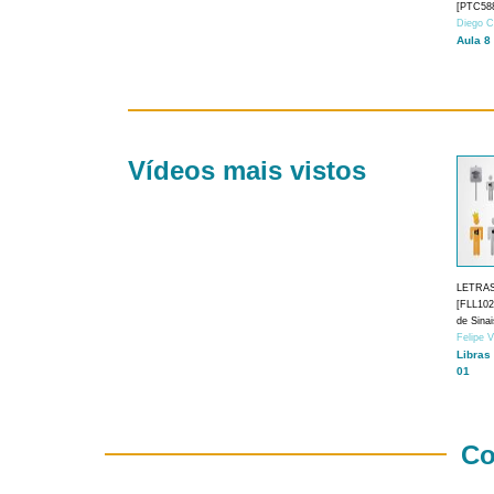
[PTC588
Diego C
Aula 8
Vídeos mais vistos
LETRA
[FLL1024
de Sina
Felipe 
Libras
01
Co