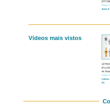
[PTC588
Diego C
Aula 8
Vídeos mais vistos
LETRA
[FLL1024
de Sina
Felipe 
Libras
01
Co