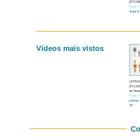
[PTC588
Diego C
Aula 8
Vídeos mais vistos
LETRA
[FLL1024
de Sina
Felipe 
Libras
01
Co