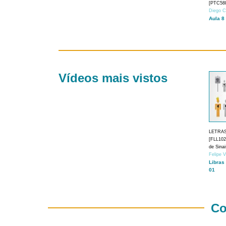
[PTC588
Diego C
Aula 8
Vídeos mais vistos
LETRA
[FLL1024
de Sina
Felipe 
Libras
01
Co