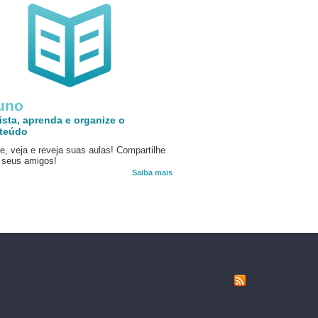
uno
ista, aprenda e organize o
teúdo
e, veja e reveja suas aulas! Compartilhe
seus amigos!
Saiba mais