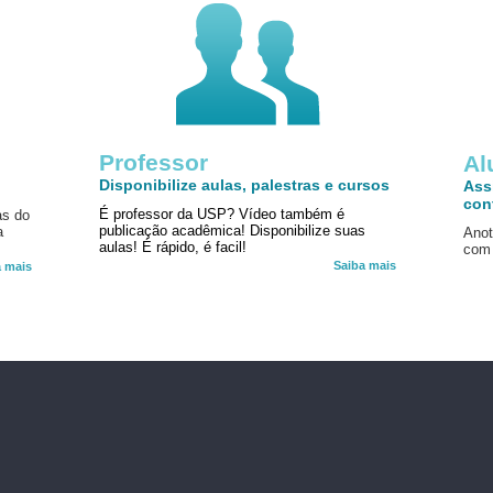
Professor
!
Al
Disponibilize aulas, palestras e cursos
Ass
con
É professor da USP? Vídeo também é
as do
publicação acadêmica! Disponibilize suas
a
Anot
aulas! É rápido, é facil!
com 
Saiba mais
a mais