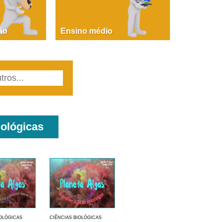
PAOLA GIUSTINA BACCIN
ire, fare, partire! Aula 1 – parte 1
ão
Ensino médio
iológicas
IOLÓGICAS
CIÊNCIAS BIOLÓGICAS