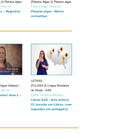
-1] Planeta algas
[Planeta Algas-1] Planeta algas
 Chow Ho
Fanly Fungyi Chow Ho
as – Registros
Planeta algas –Marés
vermelhas
LETRAS
ngua Italiana I
[FLL1024-2] Língua Brasileira
a Baccin
de Sinais - EAD
artire! Aula 1 –
Felipe Venâncio Barbosa...
Libras EaD - Aula teórica
01 (versão em Libras, com
legendas em português)