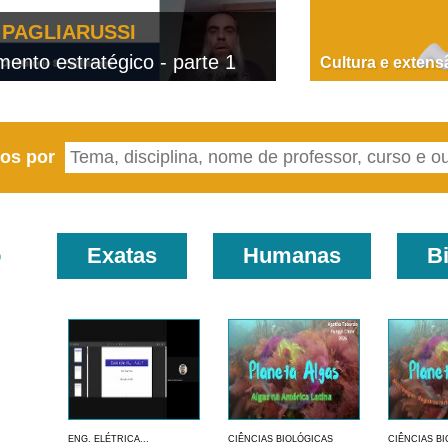
PAGLIARUSSI
nto estratégico - parte 1
D
Cultura e extens
eos por
o
Exatas
Humanas
B
ENG. ELÉTRICA...
CIÊNCIAS BIOLÓGICAS
CIÊNCIAS B