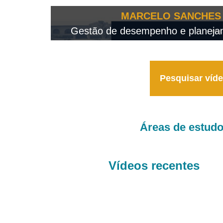
OTEO...
MARCELO SANCHES 
 - 2026
Gestão de desempenho e planejame
Pesquisar víd
Áreas de estud
Vídeos recentes