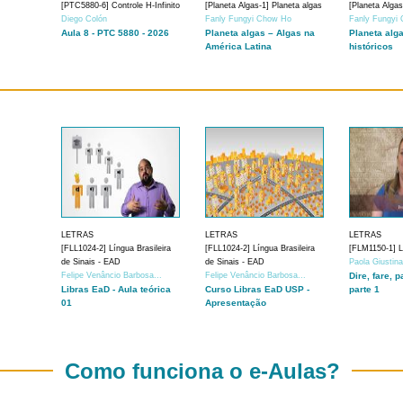
[PTC5880-6] Controle H-Infinito
[Planeta Algas-1] Planeta algas
[Planeta Algas
Diego Colón
Fanly Fungyi Chow Ho
Fanly Fungyi
Aula 8 - PTC 5880 - 2026
Planeta algas – Algas na
Planeta alg
América Latina
históricos
LETRAS
LETRAS
LETRAS
[FLL1024-2] Língua Brasileira
[FLL1024-2] Língua Brasileira
[FLM1150-1] Lí
de Sinais - EAD
de Sinais - EAD
Paola Giustin
Felipe Venâncio Barbosa...
Felipe Venâncio Barbosa...
Dire, fare, p
Libras EaD - Aula teórica
Curso Libras EaD USP -
parte 1
01
Apresentação
Como funciona o e-Aulas?