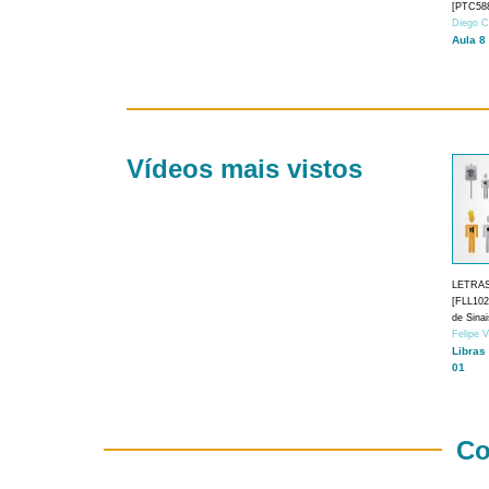
[PTC588
Diego C
Aula 8
Vídeos mais vistos
LETRA
[FLL1024
de Sina
Felipe 
Libras
01
Co