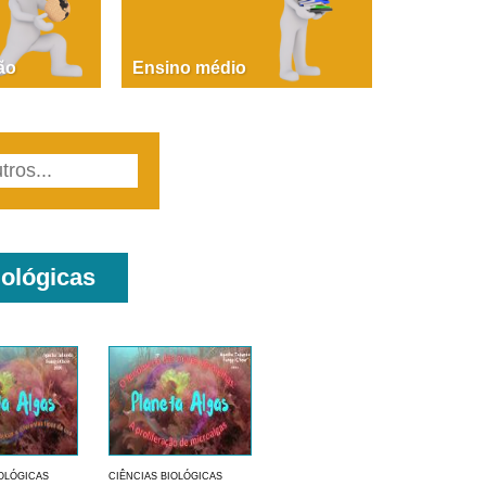
PAOLA GIUSTINA BACCIN
ire, fare, partire! Aula 1 – parte 1
ão
Ensino médio
iológicas
IOLÓGICAS
CIÊNCIAS BIOLÓGICAS