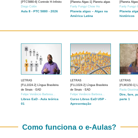
[PTC5880-6] Controle H-Infinito
[Planeta Algas-1] Planeta algas
[Planeta Algas
Diego Colón
Fanly Fungyi Chow Ho
Fanly Fungyi
Aula 8 - PTC 5880 - 2026
Planeta algas – Algas na
Planeta alg
América Latina
históricos
LETRAS
LETRAS
LETRAS
[FLL1024-2] Língua Brasileira
[FLL1024-2] Língua Brasileira
[FLM1150-1] Lí
de Sinais - EAD
de Sinais - EAD
Paola Giustin
Felipe Venâncio Barbosa...
Felipe Venâncio Barbosa...
Dire, fare, p
Libras EaD - Aula teórica
Curso Libras EaD USP -
parte 1
01
Apresentação
Como funciona o e-Aulas?