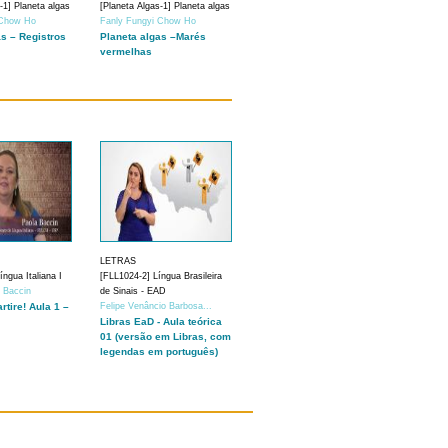
-1] Planeta algas
[Planeta Algas-1] Planeta algas
 Chow Ho
Fanly Fungyi Chow Ho
as – Registros
Planeta algas –Marés
vermelhas
LETRAS
ngua Italiana I
[FLL1024-2] Língua Brasileira
a Baccin
de Sinais - EAD
artire! Aula 1 –
Felipe Venâncio Barbosa...
Libras EaD - Aula teórica
01 (versão em Libras, com
legendas em português)