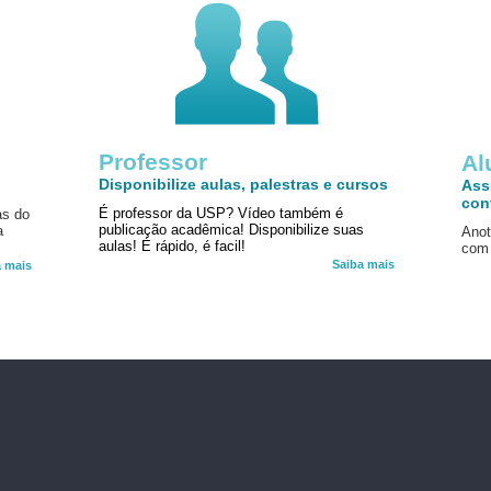
Professor
!
Al
Disponibilize aulas, palestras e cursos
Ass
con
É professor da USP? Vídeo também é
as do
publicação acadêmica! Disponibilize suas
a
Anot
aulas! É rápido, é facil!
com 
Saiba mais
a mais