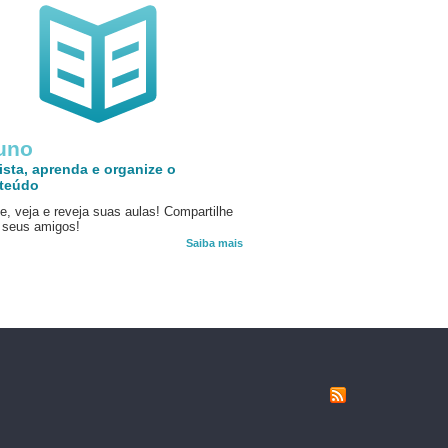
uno
ista, aprenda e organize o
teúdo
e, veja e reveja suas aulas! Compartilhe
seus amigos!
Saiba mais