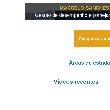
OTEO...
MARCELO SANCHES 
 - 2026
Gestão de desempenho e planejame
Pesquisar víd
Áreas de estud
Vídeos recentes