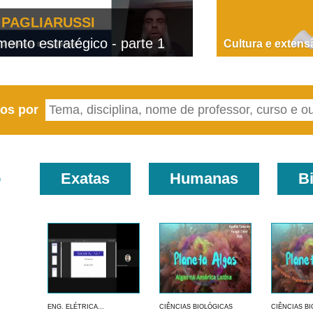
PAGLIARUSSI
nto estratégico - parte 1
D
Cultura e extens
eos por
o
Exatas
Humanas
B
ENG. ELÉTRICA...
CIÊNCIAS BIOLÓGICAS
CIÊNCIAS B