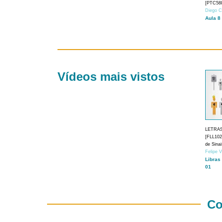
[PTC588
Diego C
Aula 8
Vídeos mais vistos
LETRA
[FLL1024
de Sina
Felipe 
Libras
01
Co