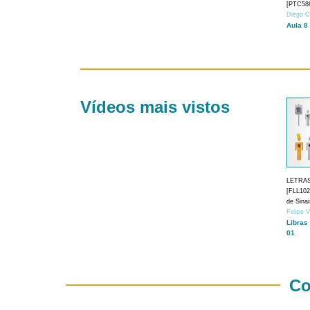
[PTC588
Diego C
Aula 8
Vídeos mais vistos
LETRA
[FLL1024
de Sina
Felipe 
Libras
01
Co