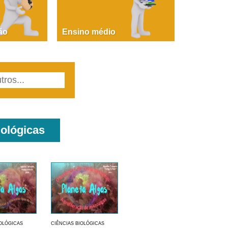
PAOLA GIUSTINA BACCIN
ire, fare, partire! Aula 1 – parte 1
ão
Ensino médio
iológicas
IOLÓGICAS
CIÊNCIAS BIOLÓGICAS