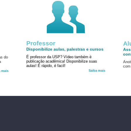
Professor
!
Al
Disponibilize aulas, palestras e cursos
Ass
con
É professor da USP? Vídeo também é
as do
publicação acadêmica! Disponibilize suas
a
Anot
aulas! É rápido, é facil!
com 
Saiba mais
a mais