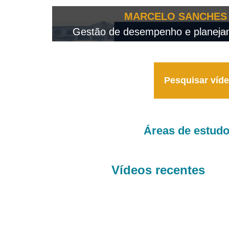
OTEO...
MARCELO SANCHES 
 - 2026
Gestão de desempenho e planejame
Pesquisar víd
Áreas de estud
Vídeos recentes