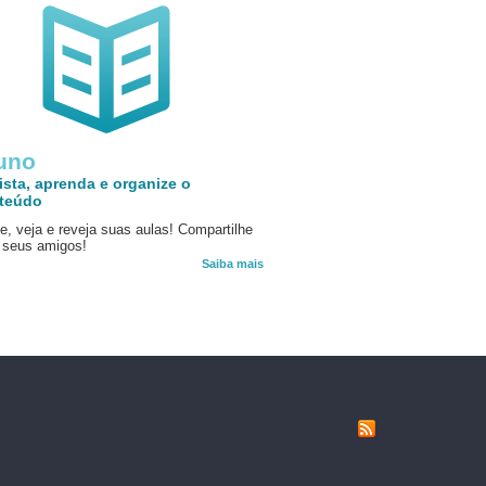
uno
ista, aprenda e organize o
teúdo
e, veja e reveja suas aulas! Compartilhe
seus amigos!
Saiba mais