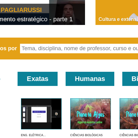
PAGLIARUSSI
nto estratégico - parte 1
D
Cultura e extens
eos por
o
Exatas
Humanas
B
ENG. ELÉTRICA...
CIÊNCIAS BIOLÓGICAS
CIÊNCIAS B