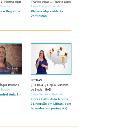
-1] Planeta algas
[Planeta Algas-1] Planeta algas
 Chow Ho
Fanly Fungyi Chow Ho
as – Registros
Planeta algas –Marés
vermelhas
LETRAS
ngua Italiana I
[FLL1024-2] Língua Brasileira
a Baccin
de Sinais - EAD
artire! Aula 1 –
Felipe Venâncio Barbosa...
Libras EaD - Aula teórica
01 (versão em Libras, com
legendas em português)