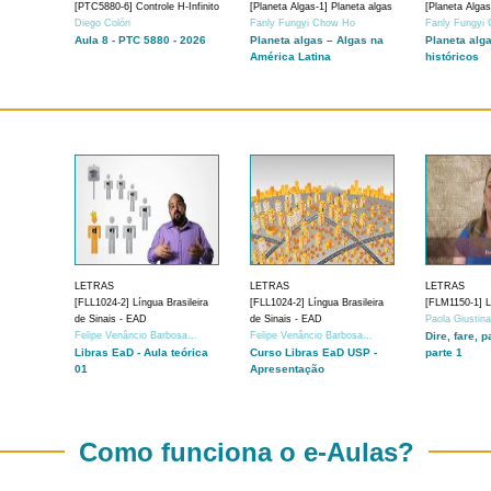
[PTC5880-6] Controle H-Infinito
[Planeta Algas-1] Planeta algas
[Planeta Algas
Diego Colón
Fanly Fungyi Chow Ho
Fanly Fungyi
Aula 8 - PTC 5880 - 2026
Planeta algas – Algas na
Planeta alg
América Latina
históricos
LETRAS
LETRAS
LETRAS
[FLL1024-2] Língua Brasileira
[FLL1024-2] Língua Brasileira
[FLM1150-1] Lí
de Sinais - EAD
de Sinais - EAD
Paola Giustin
Felipe Venâncio Barbosa...
Felipe Venâncio Barbosa...
Dire, fare, p
Libras EaD - Aula teórica
Curso Libras EaD USP -
parte 1
01
Apresentação
Como funciona o e-Aulas?