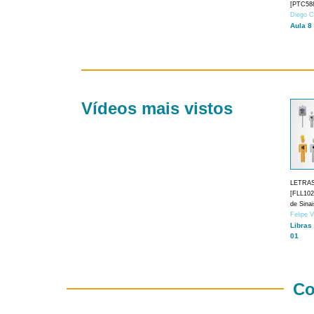
[PTC588
Diego C
Aula 8
Vídeos mais vistos
LETRA
[FLL1024
de Sina
Felipe 
Libras
01
Co