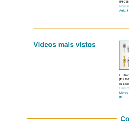
[PTC588
Diego C
Aula 8
Vídeos mais vistos
LETRA
[FLL1024
de Sina
Felipe 
Libras
01
Co