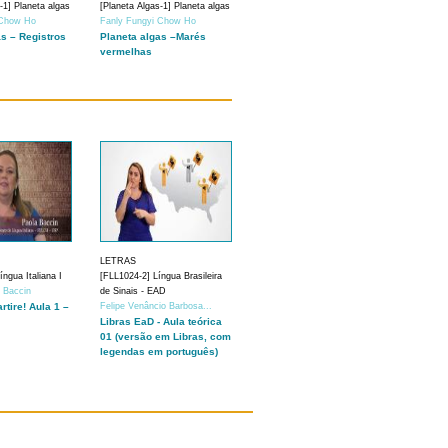
-1] Planeta algas
[Planeta Algas-1] Planeta algas
 Chow Ho
Fanly Fungyi Chow Ho
as – Registros
Planeta algas –Marés
vermelhas
LETRAS
ngua Italiana I
[FLL1024-2] Língua Brasileira
a Baccin
de Sinais - EAD
artire! Aula 1 –
Felipe Venâncio Barbosa...
Libras EaD - Aula teórica
01 (versão em Libras, com
legendas em português)