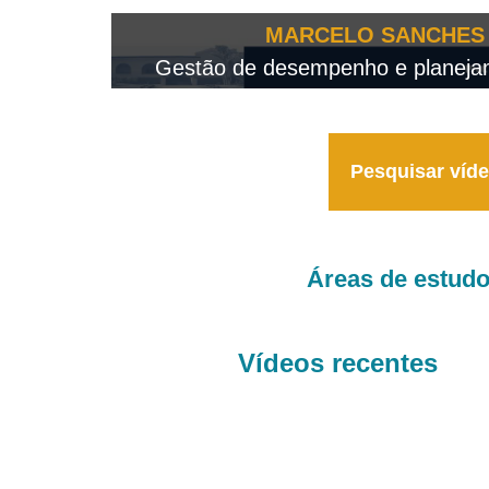
OTEO...
MARCELO SANCHES 
 - 2026
Gestão de desempenho e planejame
Pesquisar víd
Áreas de estud
Vídeos recentes