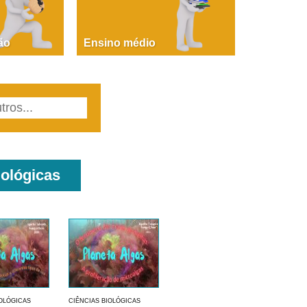
PAOLA GIUSTINA BACCIN
ire, fare, partire! Aula 1 – parte 1
ão
Ensino médio
iológicas
IOLÓGICAS
CIÊNCIAS BIOLÓGICAS