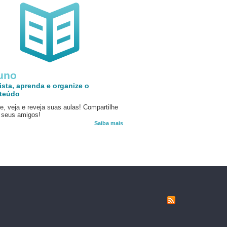
uno
ista, aprenda e organize o
teúdo
e, veja e reveja suas aulas! Compartilhe
seus amigos!
Saiba mais