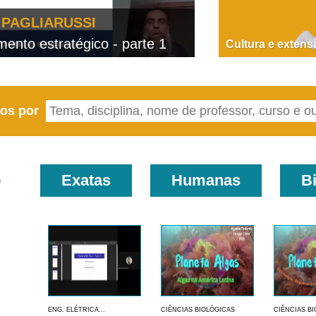
PAGLIARUSSI
nto estratégico - parte 1
D
Cultura e extens
eos por
o
Exatas
Humanas
B
ENG. ELÉTRICA...
CIÊNCIAS BIOLÓGICAS
CIÊNCIAS B