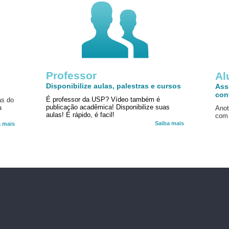
Professor
!
Al
Disponibilize aulas, palestras e cursos
Ass
con
É professor da USP? Vídeo também é
as do
publicação acadêmica! Disponibilize suas
a
Anot
aulas! É rápido, é facil!
com 
Saiba mais
a mais