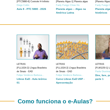
[PTC5880-6] Controle H-Infinito
[Planeta Algas-1] Planeta algas
[Planeta Algas
Diego Colón
Fanly Fungyi Chow Ho
Fanly Fungyi
Aula 8 - PTC 5880 - 2026
Planeta algas – Algas na
Planeta alg
América Latina
históricos
LETRAS
LETRAS
LETRAS
[FLL1024-2] Língua Brasileira
[FLL1024-2] Língua Brasileira
[FLM1150-1] Lí
de Sinais - EAD
de Sinais - EAD
Paola Giustin
Felipe Venâncio Barbosa...
Felipe Venâncio Barbosa...
Dire, fare, p
Libras EaD - Aula teórica
Curso Libras EaD USP -
parte 1
01
Apresentação
Como funciona o e-Aulas?