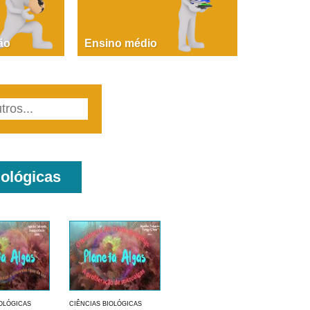
PAOLA GIUSTINA BACCIN
ire, fare, partire! Aula 1 – parte 1
ão
Ensino médio
iológicas
IOLÓGICAS
CIÊNCIAS BIOLÓGICAS