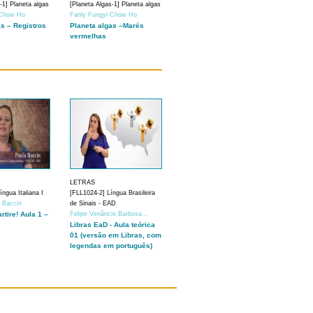
-1] Planeta algas
[Planeta Algas-1] Planeta algas
 Chow Ho
Fanly Fungyi Chow Ho
as – Registros
Planeta algas –Marés
vermelhas
LETRAS
ngua Italiana I
[FLL1024-2] Língua Brasileira
a Baccin
de Sinais - EAD
artire! Aula 1 –
Felipe Venâncio Barbosa...
Libras EaD - Aula teórica
01 (versão em Libras, com
legendas em português)