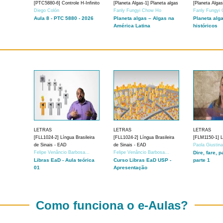
[PTC5880-6] Controle H-Infinito
[Planeta Algas-1] Planeta algas
[Planeta Algas
Diego Colón
Fanly Fungyi Chow Ho
Fanly Fungyi
Aula 8 - PTC 5880 - 2026
Planeta algas – Algas na
Planeta alg
América Latina
históricos
LETRAS
LETRAS
LETRAS
[FLL1024-2] Língua Brasileira
[FLL1024-2] Língua Brasileira
[FLM1150-1] Lí
de Sinais - EAD
de Sinais - EAD
Paola Giustin
Felipe Venâncio Barbosa...
Felipe Venâncio Barbosa...
Dire, fare, p
Libras EaD - Aula teórica
Curso Libras EaD USP -
parte 1
01
Apresentação
Como funciona o e-Aulas?