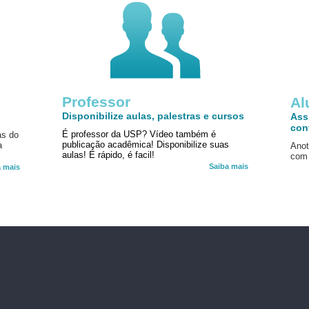
Professor
!
Al
Disponibilize aulas, palestras e cursos
Ass
con
É professor da USP? Vídeo também é
as do
publicação acadêmica! Disponibilize suas
a
Anot
aulas! É rápido, é facil!
com 
Saiba mais
a mais