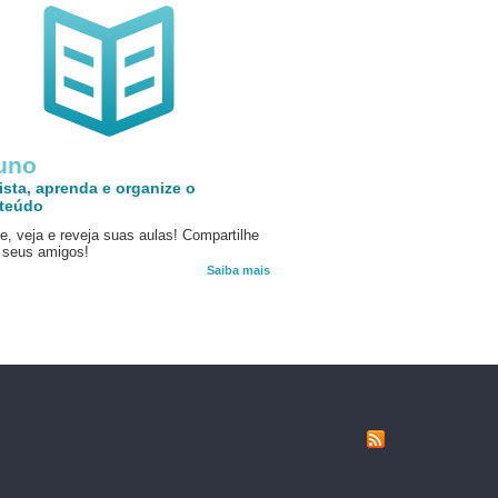
uno
ista, aprenda e organize o
teúdo
e, veja e reveja suas aulas! Compartilhe
seus amigos!
Saiba mais