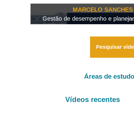
OTEO...
MARCELO SANCHES 
 - 2026
Gestão de desempenho e planejame
Pesquisar víd
Áreas de estud
Vídeos recentes