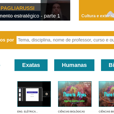
PAGLIARUSSI
nto estratégico - parte 1
D
Cultura e extens
eos por
o
Exatas
Humanas
B
ENG. ELÉTRICA...
CIÊNCIAS BIOLÓGICAS
CIÊNCIAS B